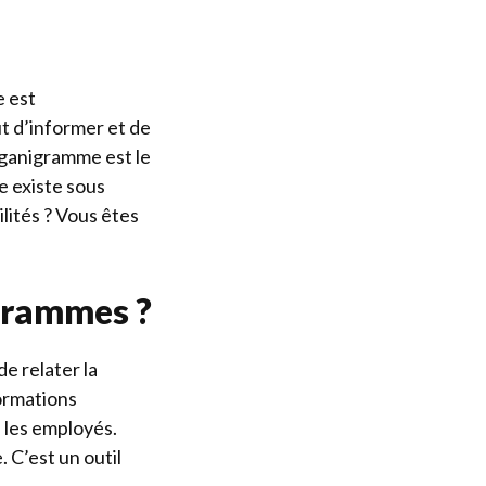
e est
ut d’informer et de
organigramme est le
me existe sous
lités ? Vous êtes
igrammes ?
e relater la
formations
s les employés.
 C’est un outil