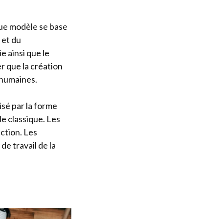
que modèle se base
 et du
 ainsi que le
r que la création
 humaines.
isé par la forme
le classique. Les
ection. Les
e travail de la
.