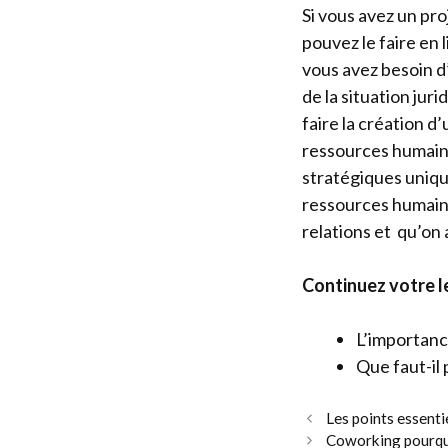
Si vous avez un pr
pouvez le faire en 
vous avez besoin d’
de la situation jur
faire la création 
ressources humaine
stratégiques uniqu
ressources humaines
relations et qu’on 
Continuez votre le
L’importance
Que faut-il
Les points essenti
Coworking pourquo