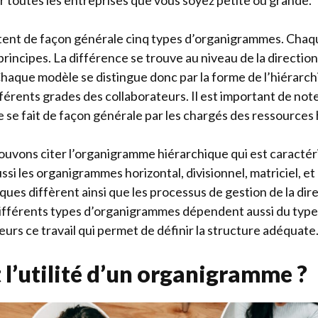
r toutes les entreprises que vous soyez petite ou grande.
existent de façon générale cinq types d’organigrammes. Cha
principes. La différence se trouve au niveau de la direction
aque modèle se distingue donc par la forme de l’hiérarchie
érents grades des collaborateurs. Il est important de note
se fait de façon générale par les chargés des ressources
pouvons citer l’organigramme hiérarchique qui est caractér
ussi les organigrammes horizontal, divisionnel, matriciel, et 
ques diffèrent ainsi que les processus de gestion de la dir
ifférents types d’organigrammes dépendent aussi du type d
lleurs ce travail qui permet de définir la structure adéquate
 l’utilité d’un organigramme ?